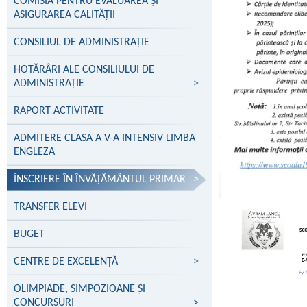
COMISIA PENTRU EVALUAREA ȘI
ASIGURAREA CALITĂȚII
CONSILIUL DE ADMINISTRAȚIE
HOTĂRÂRI ALE CONSILIULUI DE
ADMINISTRAȚIE
>
RAPORT ACTIVITATE
ADMITERE CLASA A V-A INTENSIV LIMBA
ENGLEZA
ÎNSCRIERE ÎN ÎNVĂŢĂMÂNTUL PRIMAR
>
TRANSFER ELEVI
BUGET
CENTRE DE EXCELENŢĂ
>
OLIMPIADE, SIMPOZIOANE ȘI
CONCURSURI
>