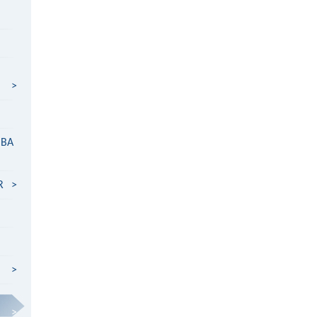
>
MBA
R
>
>
>