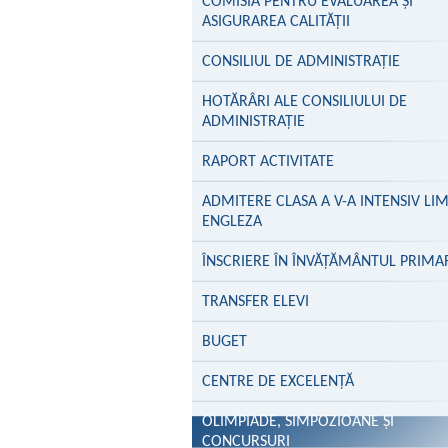
COMISIA PENTRU EVALUAREA ȘI
ASIGURAREA CALITĂȚII
CONSILIUL DE ADMINISTRAȚIE
HOTĂRÂRI ALE CONSILIULUI DE
ADMINISTRAȚIE
RAPORT ACTIVITATE
ADMITERE CLASA A V-A INTENSIV LI
ENGLEZA
ÎNSCRIERE ÎN ÎNVĂŢĂMÂNTUL PRIMA
TRANSFER ELEVI
BUGET
CENTRE DE EXCELENŢĂ
OLIMPIADE, SIMPOZIOANE ȘI
CONCURSURI