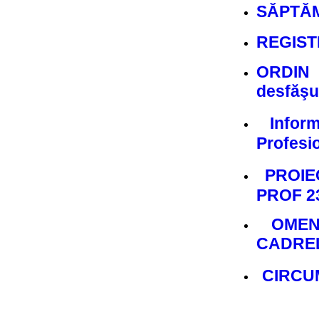
SĂPTĂM
REGIST
ORDIN n
desfăşur
Inform
Profesi
PROIE
PROF 23
OMEN
CADREL
CIRCUM