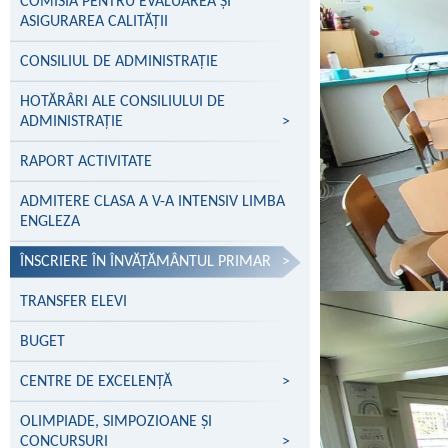
COMISIA PENTRU EVALUAREA ȘI
ASIGURAREA CALITĂȚII
CONSILIUL DE ADMINISTRAȚIE
HOTĂRÂRI ALE CONSILIULUI DE
ADMINISTRAȚIE
>
RAPORT ACTIVITATE
ADMITERE CLASA A V-A INTENSIV LIMBA
ENGLEZA
ÎNSCRIERE ÎN ÎNVĂŢĂMÂNTUL PRIMAR
>
TRANSFER ELEVI
BUGET
CENTRE DE EXCELENŢĂ
>
OLIMPIADE, SIMPOZIOANE ȘI
CONCURSURI
>