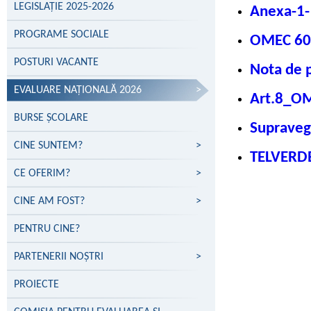
LEGISLAȚIE 2025-2026
Anexa-1-
PROGRAME SOCIALE
OMEC 605
POSTURI VACANTE
Nota de 
EVALUARE NAŢIONALĂ 2026
>
Art.8_OM
BURSE ȘCOLARE
Supraveg
CINE SUNTEM?
>
TELVERD
CE OFERIM?
>
CINE AM FOST?
>
PENTRU CINE?
PARTENERII NOŞTRI
>
PROIECTE