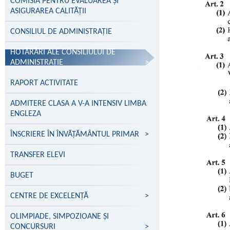
COMISIA PENTRU EVALUAREA ȘI
ASIGURAREA CALITĂȚII
CONSILIUL DE ADMINISTRAȚIE
HOTĂRÂRI ALE CONSILIULUI DE
ADMINISTRAȚIE
>
RAPORT ACTIVITATE
ADMITERE CLASA A V-A INTENSIV LIMBA
ENGLEZA
ÎNSCRIERE ÎN ÎNVĂŢĂMÂNTUL PRIMAR
>
TRANSFER ELEVI
BUGET
CENTRE DE EXCELENŢĂ
>
OLIMPIADE, SIMPOZIOANE ȘI
CONCURSURI
>