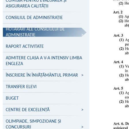
COMISIA PENTRU EVALUAREA ȘI
ASIGURAREA CALITĂȚII
CONSILIUL DE ADMINISTRAȚIE
HOTĂRÂRI ALE CONSILIULUI DE
ADMINISTRAȚIE
>
RAPORT ACTIVITATE
ADMITERE CLASA A V-A INTENSIV LIMBA
ENGLEZA
ÎNSCRIERE ÎN ÎNVĂŢĂMÂNTUL PRIMAR
>
TRANSFER ELEVI
BUGET
CENTRE DE EXCELENŢĂ
>
OLIMPIADE, SIMPOZIOANE ȘI
CONCURSURI
>