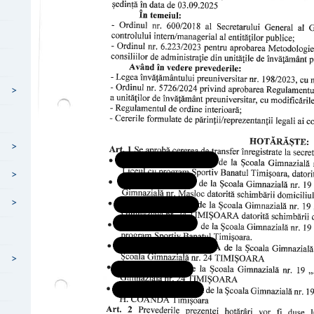
>
>
>
>
>