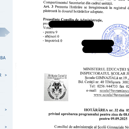
>
MBA
R
>
>
>