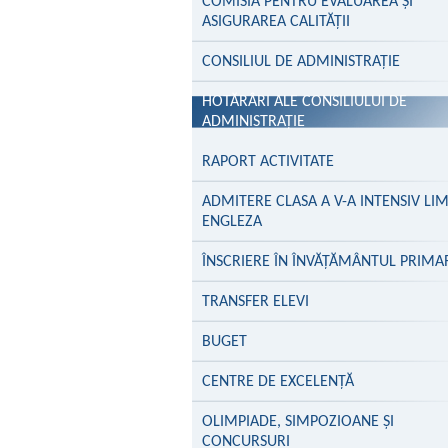
COMISIA PENTRU EVALUAREA ȘI
ASIGURAREA CALITĂȚII
CONSILIUL DE ADMINISTRAȚIE
HOTĂRÂRI ALE CONSILIULUI DE
ADMINISTRAȚIE
RAPORT ACTIVITATE
ADMITERE CLASA A V-A INTENSIV LI
ENGLEZA
ÎNSCRIERE ÎN ÎNVĂŢĂMÂNTUL PRIMA
TRANSFER ELEVI
BUGET
CENTRE DE EXCELENŢĂ
OLIMPIADE, SIMPOZIOANE ȘI
CONCURSURI